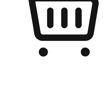
เว็บไซต์อีคอมเมิร์ซของแบรนด์