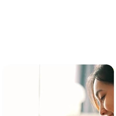
การชำระเงินแบบผ่อนชำระ ซื้อก่อนจ่ายทีหลัง (BNPL)