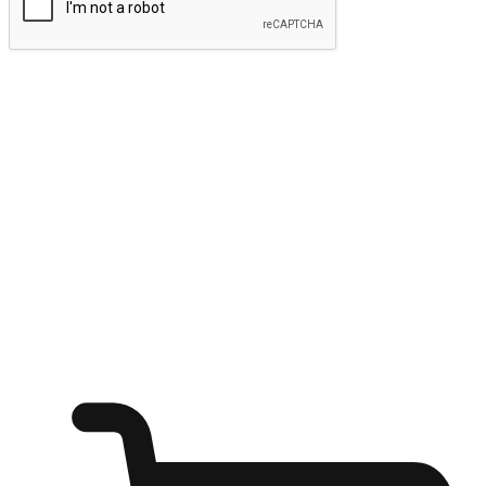
ส่งข้อมูล
ให้ลูกค้าเข้าถึงแบรนด์ของคุณง่ายขึ้น
ไม่ว่าลูกค้ากำลังนั่งทำงาน หรือ รอเพื่อนที่ร้านกาแฟ หรือทำ
กิจกรรมใดก็ตาม แบรนด์ของคุณสามารถสร้างประสบการณ์
การช็อปปิ้งแบบใหม่ที่เหนือกว่าได้ ให้ลูกค้าเข้าถึงแบรนด์ได้
อย่างง่ายทุกที่ทุกเวลา สนุกกับการช็อปปิ้ง บนหลากหลายช่อง
ทาง