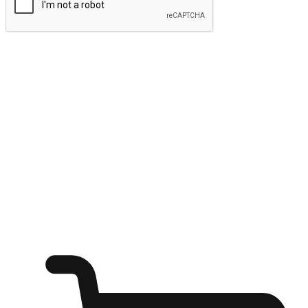
ส่งข้อมูล
ให้ลูกค้าเข้าถึงแบรนด์ของคุณง่ายขึ้น
ไม่ว่าลูกค้ากำลังนั่งทำงาน หรือ รอเพื่อนที่ร้านกาแฟ หรือทำ
กิจกรรมใดก็ตาม แบรนด์ของคุณสามารถสร้างประสบการณ์
การช็อปปิ้งแบบใหม่ที่เหนือกว่าได้ ให้ลูกค้าเข้าถึงแบรนด์ได้
อย่างง่ายทุกที่ทุกเวลา สนุกกับการช็อปปิ้ง บนหลากหลายช่อง
ทาง