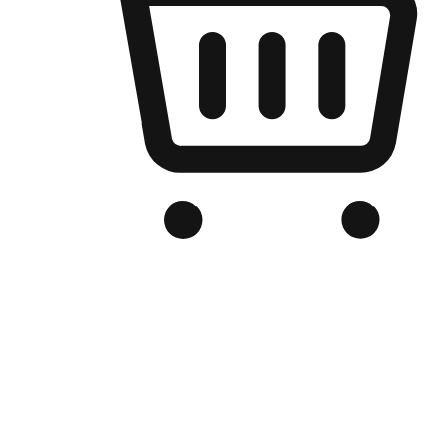
เว็บไซต์อีคอมเมิร์ซของแบรนด์