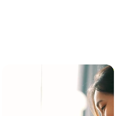
การชำระเงินแบบผ่อนชำระ ซื้อก่อนจ่ายทีหลัง (BNPL)