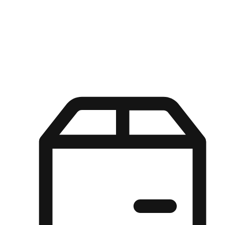
Kuasa pilihan di tangan pelanggan anda dengan pengalaman yang
disesuaikan. Dari fleksibiliti "Beli Dalam Talian, Ambil Di Kedai"
hingga kemudahan "Beli Di Kedai, Hantar Ke Rumah", kami
memastikan setiap aspek pengalaman membeli-belah disesuaikan
untuk memenuhi keperluan mereka.