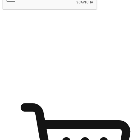
kirim
Menyinari kegembiraan membeli-belah
di mana sahaja
Ubah setiap saat menjadi peluang untuk penemuan, sama ada dari
meja pejabat, keselesaan sofa, ataupun semasa menunggu kawan di
kedai kopi. Berikan pelanggan kebebasan untuk menjelajah
keinginan berbelanja dari mana-mana dan berbelanja melalui laman
web atau aplikasi mudah alih.