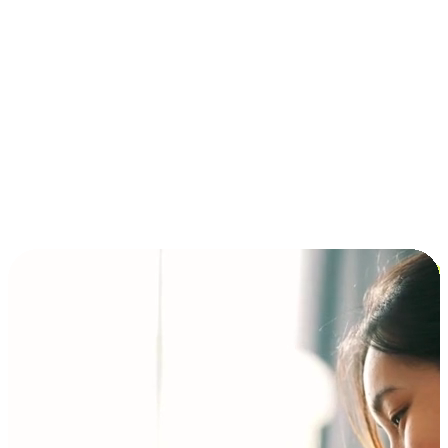
การชำระเงินแบบผ่อนชำระ ซื้อก่อนจ่ายทีหลัง (BNPL)