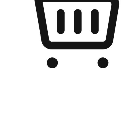
เว็บไซต์อีคอมเมิร์ซของแบรนด์