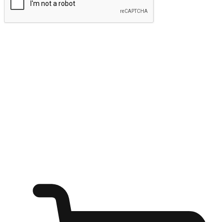
ส่งข้อมูล
ให้ลูกค้าเข้าถึงแบรนด์ของคุณง่ายขึ้น
ไม่ว่าลูกค้ากำลังนั่งทำงาน หรือ รอเพื่อนที่ร้านกาแฟ หรือทำ
กิจกรรมใดก็ตาม แบรนด์ของคุณสามารถสร้างประสบการณ์
การช็อปปิ้งแบบใหม่ที่เหนือกว่าได้ ให้ลูกค้าเข้าถึงแบรนด์ได้
อย่างง่ายทุกที่ทุกเวลา สนุกกับการช็อปปิ้ง บนหลากหลายช่อง
ทาง