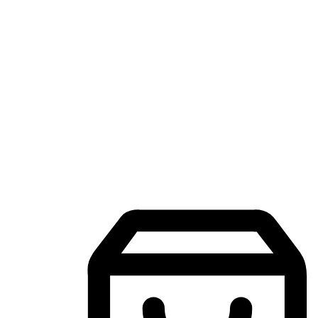
แอปพลิเคชันช้อปปิ้งบนมือถือ