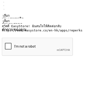
ชื่อ
ชื่อบริษัท
ที่อยู่อีเมล
หมายเลขโทรศัพท์มือถือ
ประเภทธุรกิจ
จำนวนสาขา
คำถามของคุณ
ส่งข้อมูล
ให้ลูกค้าเข้าถึงแบรนด์ของคุณง่ายขึ้น
ไม่ว่าลูกค้ากำลังนั่งทำงาน หรือ รอเพื่อนที่ร้านกาแฟ หรือทำกิ
ทุกเวลา สนุกกับการช็อปปิ้ง บนหลากหลายช่องทาง