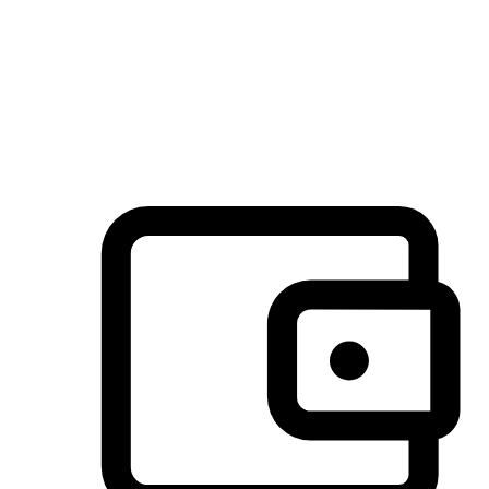
许多客户喜欢送货到家的便捷性和期待感，而有些客户则偏
于选择自取服务，以节省运费或更好地配合时间安排。对这
消费行为的重视，能够显著提升客户的满意度。