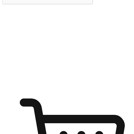
提交
随心所欲：让客户更轻易贴近您的品牌
无论是办公桌前的专注、沙发上的悠闲、还是在咖啡馆等待朋
友的片刻，让任何场景都能成为客户探索购物的瞬间。我们为
客户打造无缝的购物体验，让他们在任何场景都能轻松地贴近
自己喜欢的品牌，自由切换喜欢的购物方式，享受随时探索购
物的乐趣。