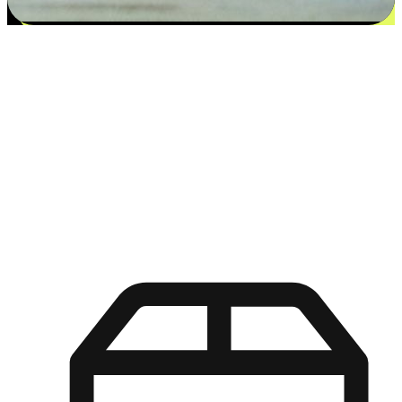
更多选择：从付款到收货让客户更满意
EasyStore尊重客户的各别情况和个性化需求，提供更得多选择
权给您的客户。无论是灵活的“在线购买，店内取货”，还是便
利的“店内购买，送货上门”，都能确保客户购物旅程的每一个
环节，可以适应他们的生活方式需求，帮助您的品牌在市场中
脱颖而出。