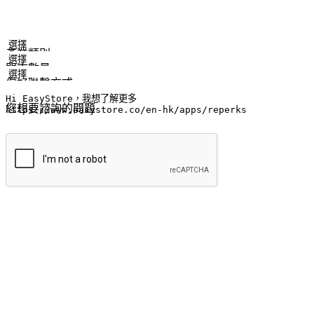
姓名
公司/品牌
電子郵件
手機號碼
產業類別
門市數量
偏好聯繫方式
LINE ID (非必填)
您想要諮詢的問題
提交
流暢的購物旅程
讓顧客無論是透過手機、網頁或是應用程式都能盡情享受購物