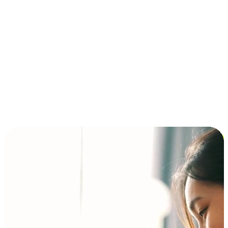
การชำระเงินแบบผ่อนชำระ ซื้อก่อนจ่ายทีหลัง (BNPL)