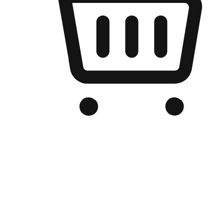
เว็บไซต์อีคอมเมิร์ซของแบรนด์