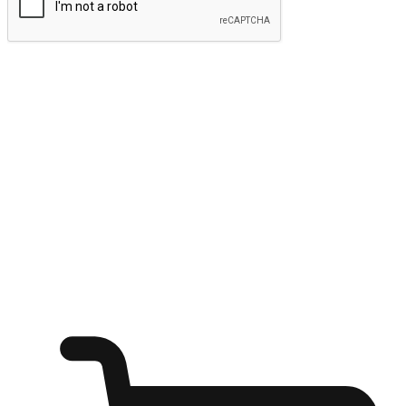
ส่งข้อมูล
ให้ลูกค้าเข้าถึงแบรนด์ของคุณง่ายขึ้น
ไม่ว่าลูกค้ากำลังนั่งทำงาน หรือ รอเพื่อนที่ร้านกาแฟ หรือทำ
กิจกรรมใดก็ตาม แบรนด์ของคุณสามารถสร้างประสบการณ์
การช็อปปิ้งแบบใหม่ที่เหนือกว่าได้ ให้ลูกค้าเข้าถึงแบรนด์ได้
อย่างง่ายทุกที่ทุกเวลา สนุกกับการช็อปปิ้ง บนหลากหลายช่อง
ทาง