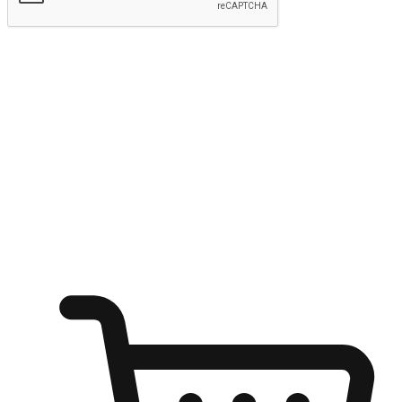
Hantar
Menyinari kegembiraan membeli-belah
di mana sahaja
Ubah setiap saat menjadi peluang untuk penemuan, sama ada dari
meja pejabat, keselesaan sofa, ataupun semasa menunggu kawan di
kedai kopi. Berikan pelanggan kebebasan untuk menjelajah
keinginan berbelanja dari mana-mana dan berbelanja melalui laman
web atau aplikasi mudah alih.