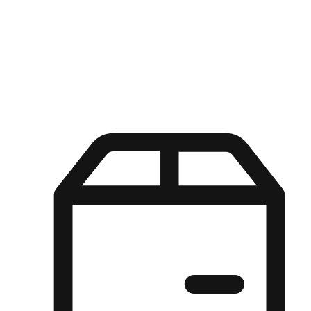
Kuasa pilihan di tangan pelanggan anda dengan pengalaman yang
disesuaikan. Dari fleksibiliti "Beli Dalam Talian, Ambil Di Kedai"
hingga kemudahan "Beli Di Kedai, Hantar Ke Rumah", kami
memastikan setiap aspek pengalaman membeli-belah disesuaikan
untuk memenuhi keperluan mereka.