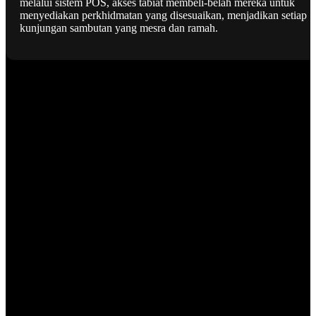
melalui sistem POS, akses tabiat membeli-belah mereka untuk
menyediakan perkhidmatan yang disesuaikan, menjadikan setiap
kunjungan sambutan yang mesra dan ramah.