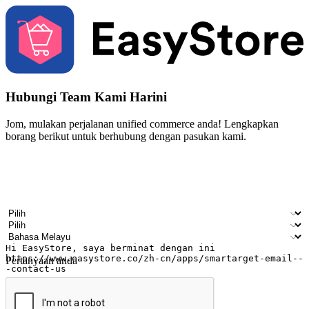
Hubungi Team Kami Harini
Jom, mulakan perjalanan unified commerce anda! Lengkapkan
borang berikut untuk berhubung dengan pasukan kami.
Nama
Nama syarikat
Alamat e-mel
Nombor telefon bimbit
Industri perniagaan
Kedai fizikal
Bahasa pilihan
Pertanyaan anda