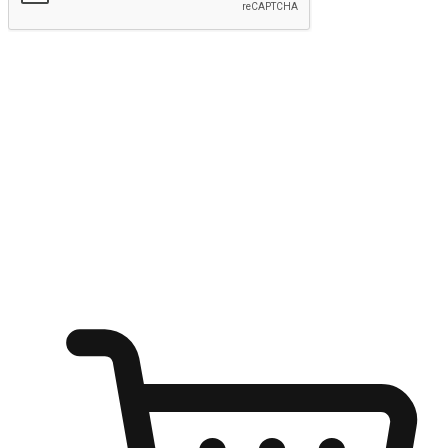
Hantar
Menyinari kegembiraan membeli-belah
di mana sahaja
Ubah setiap saat menjadi peluang untuk penemuan, sama ada dari
meja pejabat, keselesaan sofa, ataupun semasa menunggu kawan di
kedai kopi. Berikan pelanggan kebebasan untuk menjelajah
keinginan berbelanja dari mana-mana dan berbelanja melalui laman
web atau aplikasi mudah alih.