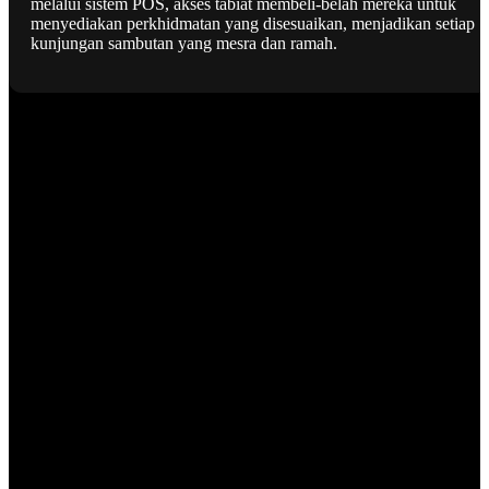
melalui sistem POS, akses tabiat membeli-belah mereka untuk
menyediakan perkhidmatan yang disesuaikan, menjadikan setiap
kunjungan sambutan yang mesra dan ramah.