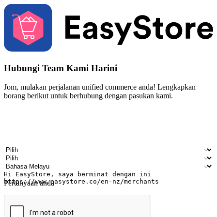
Hubungi Team Kami Harini
Jom, mulakan perjalanan unified commerce anda! Lengkapkan
borang berikut untuk berhubung dengan pasukan kami.
Nama
Nama syarikat
Alamat e-mel
Nombor telefon bimbit
Industri perniagaan
Kedai fizikal
Bahasa pilihan
Pertanyaan anda