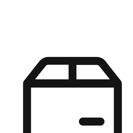
Kuasa pilihan di tangan pelanggan anda dengan pengalaman yang
disesuaikan. Dari fleksibiliti "Beli Dalam Talian, Ambil Di Kedai"
hingga kemudahan "Beli Di Kedai, Hantar Ke Rumah", kami
memastikan setiap aspek pengalaman membeli-belah disesuaikan
untuk memenuhi keperluan mereka.