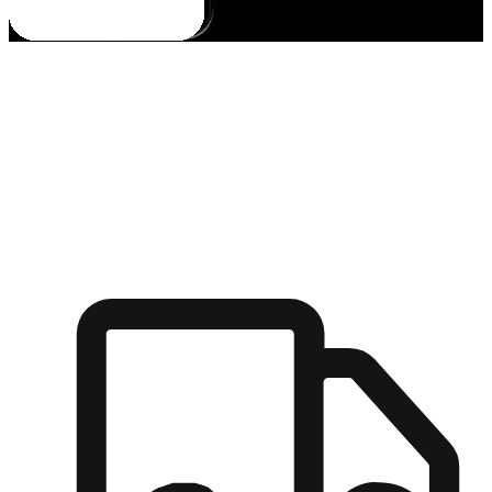
多元彈性物流
無論宅配到家或是到店自取，都能滿足顧客的需求，物流的靈
活度可成為購物決策的關鍵因素。