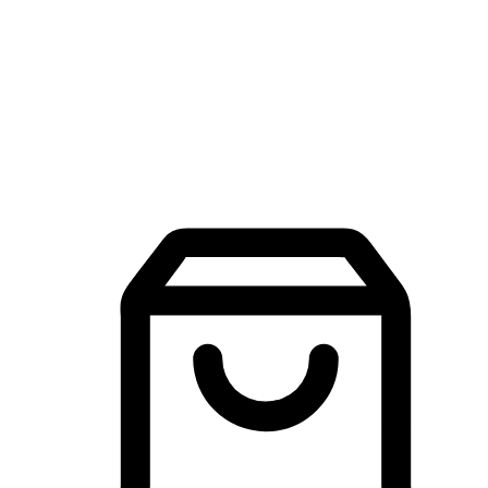
品牌探索
建立線上品牌官網，讓顧客能夠透過搜尋引擎查詢並進行更
入的互動。