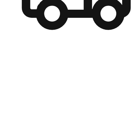
自選運送方式
顧客可以根據喜好選擇取貨日期和時間，並搭配到店自取、
商取貨或是宅配到府，達到高便捷及個人化的服務。