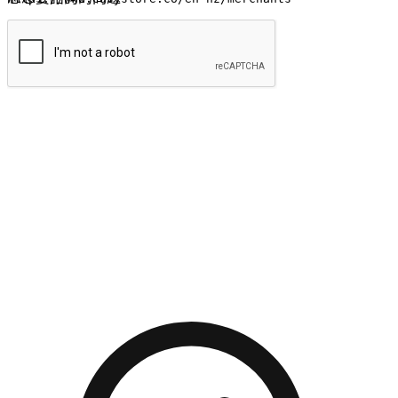
提交
流暢的購物旅程
讓顧客無論是透過手機、網頁或是應用程式都能盡情享受購
物。當他們使用不同介面卻擁有一致性的體驗時，能有效提升
對您品牌的好感度。