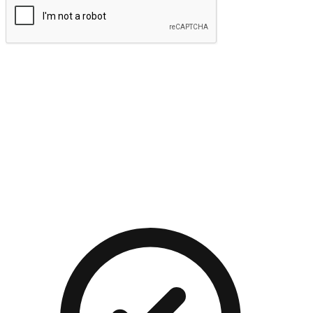
提交
流暢的購物旅程
讓顧客無論是透過手機、網頁或是應用程式都能盡情享受購
物。當他們使用不同介面卻擁有一致性的體驗時，能有效提升
對您品牌的好感度。