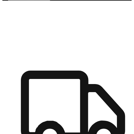
多元彈性物流
無論宅配到家或是到店自取，都能滿足顧客的需求，物流的靈
活度可成為購物決策的關鍵因素。