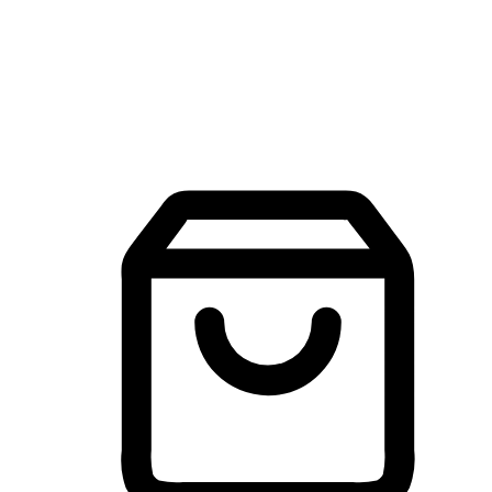
建立線上品牌官網，讓顧客能夠透過搜尋引擎查詢並進行更
入的互動。