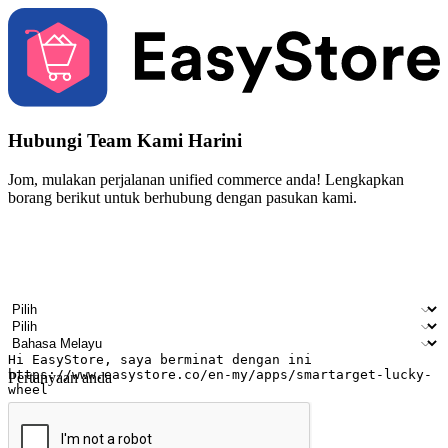
Hubungi Team Kami Harini
Jom, mulakan perjalanan unified commerce anda! Lengkapkan
borang berikut untuk berhubung dengan pasukan kami.
Nama
Nama syarikat
Alamat e-mel
Nombor telefon bimbit
Industri perniagaan
Kedai fizikal
Bahasa pilihan
Pertanyaan anda