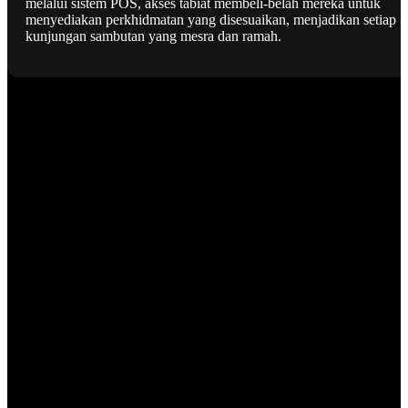
melalui sistem POS, akses tabiat membeli-belah mereka untuk
menyediakan perkhidmatan yang disesuaikan, menjadikan setiap
kunjungan sambutan yang mesra dan ramah.