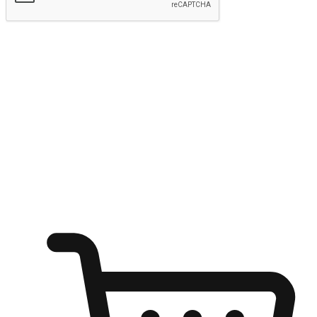
Hantar
Menyinari kegembiraan membeli-belah
di mana sahaja
Ubah setiap saat menjadi peluang untuk penemuan, sama ada dari
meja pejabat, keselesaan sofa, ataupun semasa menunggu kawan di
kedai kopi. Berikan pelanggan kebebasan untuk menjelajah
keinginan berbelanja dari mana-mana dan berbelanja melalui laman
web atau aplikasi mudah alih.