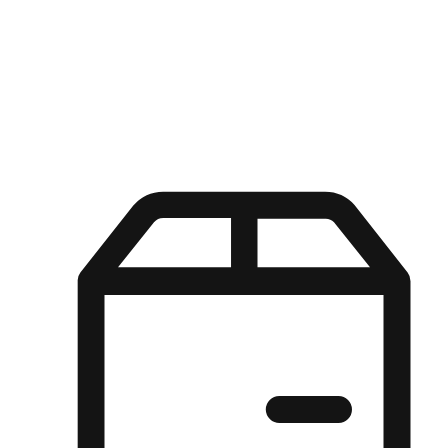
Kuasa pilihan di tangan pelanggan anda dengan pengalaman yang
disesuaikan. Dari fleksibiliti "Beli Dalam Talian, Ambil Di Kedai"
hingga kemudahan "Beli Di Kedai, Hantar Ke Rumah", kami
memastikan setiap aspek pengalaman membeli-belah disesuaikan
untuk memenuhi keperluan mereka.