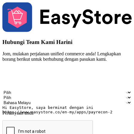
Hubungi Team Kami Harini
Jom, mulakan perjalanan unified commerce anda! Lengkapkan
borang berikut untuk berhubung dengan pasukan kami.
Nama
Nama syarikat
Alamat e-mel
Nombor telefon bimbit
Industri perniagaan
Kedai fizikal
Bahasa pilihan
Pertanyaan anda