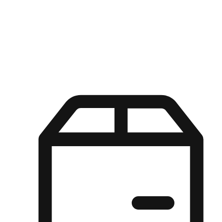
Kuasa pilihan di tangan pelanggan anda dengan pengalaman yang
disesuaikan. Dari fleksibiliti "Beli Dalam Talian, Ambil Di Kedai"
hingga kemudahan "Beli Di Kedai, Hantar Ke Rumah", kami
memastikan setiap aspek pengalaman membeli-belah disesuaikan
untuk memenuhi keperluan mereka.