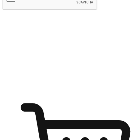
kirim
Menyinari kegembiraan membeli-belah
di mana sahaja
Ubah setiap saat menjadi peluang untuk penemuan, sama ada dari
meja pejabat, keselesaan sofa, ataupun semasa menunggu kawan di
kedai kopi. Berikan pelanggan kebebasan untuk menjelajah
keinginan berbelanja dari mana-mana dan berbelanja melalui laman
web atau aplikasi mudah alih.