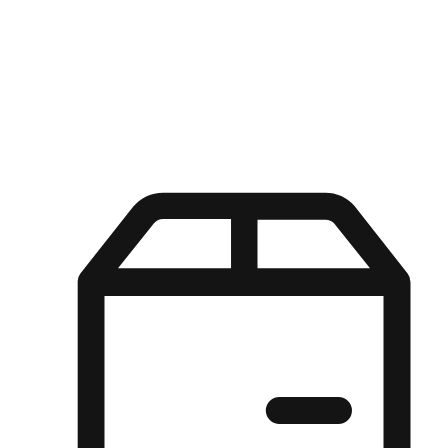
Kuasa pilihan di tangan pelanggan anda dengan pengalaman yang
disesuaikan. Dari fleksibiliti "Beli Dalam Talian, Ambil Di Kedai"
hingga kemudahan "Beli Di Kedai, Hantar Ke Rumah", kami
memastikan setiap aspek pengalaman membeli-belah disesuaikan
untuk memenuhi keperluan mereka.