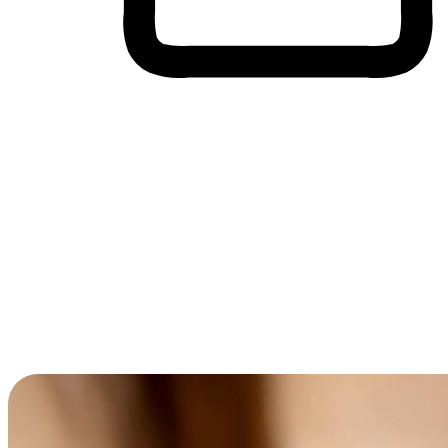
Membeli-Belah Lintas Peranti