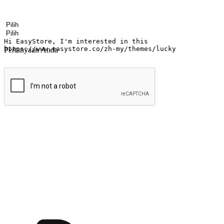
Nama
Nama perusahaan
Alamat surel
Nomor ponsel
Industri bisnis
Toko Fisik
Pertanyaan Anda
kirim
Menyinari kegembiraan membeli-belah di
Ubah setiap saat menjadi peluang untuk penemuan, sama ada dari me
berbelanja dari mana-mana dan berbelanja melalui laman web atau apl