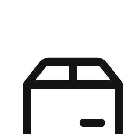
Kuasa pilihan di tangan pelanggan anda dengan pengalaman yang
disesuaikan. Dari fleksibiliti "Beli Dalam Talian, Ambil Di Kedai"
hingga kemudahan "Beli Di Kedai, Hantar Ke Rumah", kami
memastikan setiap aspek pengalaman membeli-belah disesuaikan
untuk memenuhi keperluan mereka.