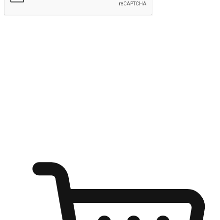
kirim
Menyinari kegembiraan membeli-belah
di mana sahaja
Ubah setiap saat menjadi peluang untuk penemuan, sama ada dari
meja pejabat, keselesaan sofa, ataupun semasa menunggu kawan di
kedai kopi. Berikan pelanggan kebebasan untuk menjelajah
keinginan berbelanja dari mana-mana dan berbelanja melalui laman
web atau aplikasi mudah alih.