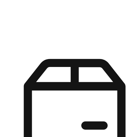
Kuasa pilihan di tangan pelanggan anda dengan pengalaman yang
disesuaikan. Dari fleksibiliti "Beli Dalam Talian, Ambil Di Kedai"
hingga kemudahan "Beli Di Kedai, Hantar Ke Rumah", kami
memastikan setiap aspek pengalaman membeli-belah disesuaikan
untuk memenuhi keperluan mereka.