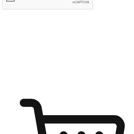
kirim
Menyinari kegembiraan membeli-belah
di mana sahaja
Ubah setiap saat menjadi peluang untuk penemuan, sama ada dari
meja pejabat, keselesaan sofa, ataupun semasa menunggu kawan di
kedai kopi. Berikan pelanggan kebebasan untuk menjelajah
keinginan berbelanja dari mana-mana dan berbelanja melalui laman
web atau aplikasi mudah alih.