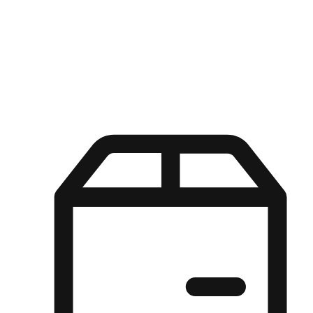
Kuasa pilihan di tangan pelanggan anda dengan pengalaman yang
disesuaikan. Dari fleksibiliti "Beli Dalam Talian, Ambil Di Kedai"
hingga kemudahan "Beli Di Kedai, Hantar Ke Rumah", kami
memastikan setiap aspek pengalaman membeli-belah disesuaikan
untuk memenuhi keperluan mereka.