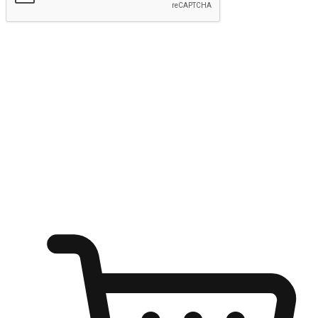
kirim
Menyinari kegembiraan membeli-belah
di mana sahaja
Ubah setiap saat menjadi peluang untuk penemuan, sama ada dari
meja pejabat, keselesaan sofa, ataupun semasa menunggu kawan di
kedai kopi. Berikan pelanggan kebebasan untuk menjelajah
keinginan berbelanja dari mana-mana dan berbelanja melalui laman
web atau aplikasi mudah alih.