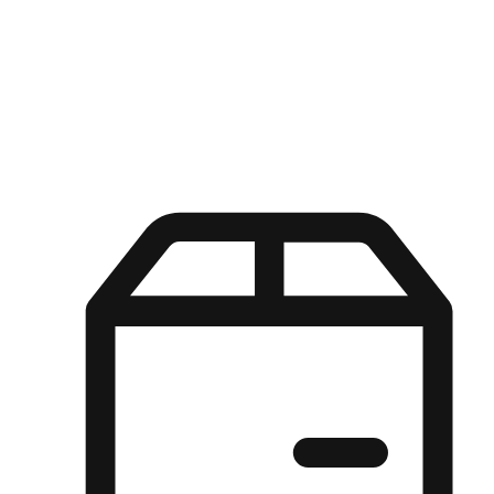
Kuasa pilihan di tangan pelanggan anda dengan pengalaman yang
disesuaikan. Dari fleksibiliti "Beli Dalam Talian, Ambil Di Kedai"
hingga kemudahan "Beli Di Kedai, Hantar Ke Rumah", kami
memastikan setiap aspek pengalaman membeli-belah disesuaikan
untuk memenuhi keperluan mereka.