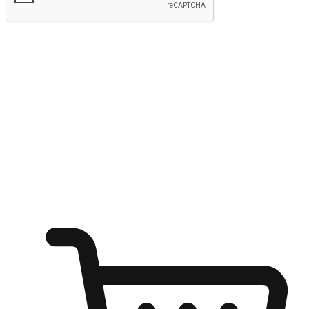
kirim
Menyinari kegembiraan membeli-belah
di mana sahaja
Ubah setiap saat menjadi peluang untuk penemuan, sama ada dari
meja pejabat, keselesaan sofa, ataupun semasa menunggu kawan di
kedai kopi. Berikan pelanggan kebebasan untuk menjelajah
keinginan berbelanja dari mana-mana dan berbelanja melalui laman
web atau aplikasi mudah alih.