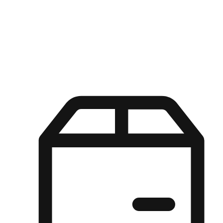
Kuasa pilihan di tangan pelanggan anda dengan pengalaman yang
disesuaikan. Dari fleksibiliti "Beli Dalam Talian, Ambil Di Kedai"
hingga kemudahan "Beli Di Kedai, Hantar Ke Rumah", kami
memastikan setiap aspek pengalaman membeli-belah disesuaikan
untuk memenuhi keperluan mereka.