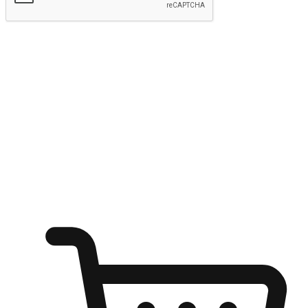
kirim
Menyinari kegembiraan membeli-belah
di mana sahaja
Ubah setiap saat menjadi peluang untuk penemuan, sama ada dari
meja pejabat, keselesaan sofa, ataupun semasa menunggu kawan di
kedai kopi. Berikan pelanggan kebebasan untuk menjelajah
keinginan berbelanja dari mana-mana dan berbelanja melalui laman
web atau aplikasi mudah alih.