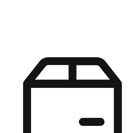
Kuasa pilihan di tangan pelanggan anda dengan pengalaman yang
disesuaikan. Dari fleksibiliti "Beli Dalam Talian, Ambil Di Kedai"
hingga kemudahan "Beli Di Kedai, Hantar Ke Rumah", kami
memastikan setiap aspek pengalaman membeli-belah disesuaikan
untuk memenuhi keperluan mereka.