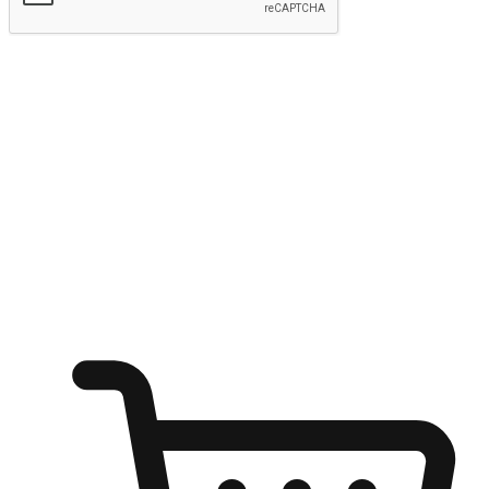
kirim
Menyinari kegembiraan membeli-belah
di mana sahaja
Ubah setiap saat menjadi peluang untuk penemuan, sama ada dari
meja pejabat, keselesaan sofa, ataupun semasa menunggu kawan di
kedai kopi. Berikan pelanggan kebebasan untuk menjelajah
keinginan berbelanja dari mana-mana dan berbelanja melalui laman
web atau aplikasi mudah alih.