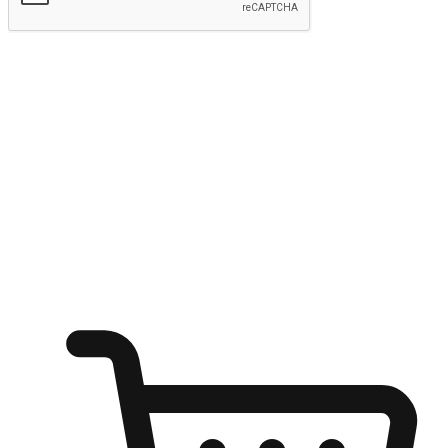
kirim
Menyinari kegembiraan membeli-belah
di mana sahaja
Ubah setiap saat menjadi peluang untuk penemuan, sama ada dari
meja pejabat, keselesaan sofa, ataupun semasa menunggu kawan di
kedai kopi. Berikan pelanggan kebebasan untuk menjelajah
keinginan berbelanja dari mana-mana dan berbelanja melalui laman
web atau aplikasi mudah alih.