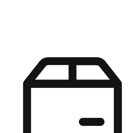
Kuasa pilihan di tangan pelanggan anda dengan pengalaman yang
disesuaikan. Dari fleksibiliti "Beli Dalam Talian, Ambil Di Kedai"
hingga kemudahan "Beli Di Kedai, Hantar Ke Rumah", kami
memastikan setiap aspek pengalaman membeli-belah disesuaikan
untuk memenuhi keperluan mereka.