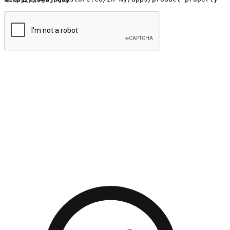
提交
流暢的購物旅程
讓顧客無論是透過手機、網頁或是應用程式都能盡情享受購
物。當他們使用不同介面卻擁有一致性的體驗時，能有效提升
對您品牌的好感度。