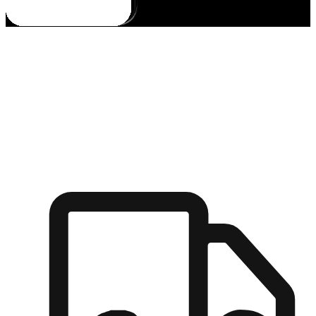
多元彈性物流
無論宅配到家或是到店自取，都能滿足顧客的需求，物流的靈
活度可成為購物決策的關鍵因素。