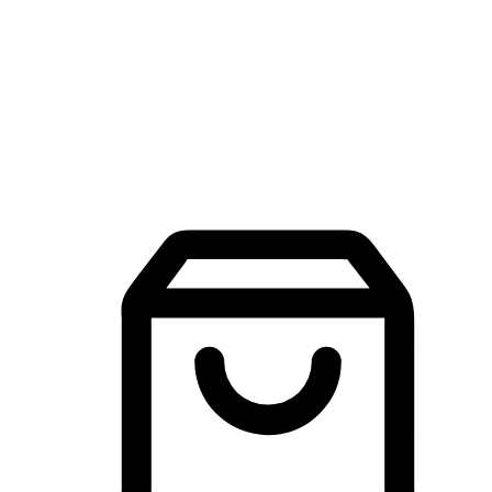
品牌探索
建立線上品牌官網，讓顧客能夠透過搜尋引擎查詢並進行更
入的互動。