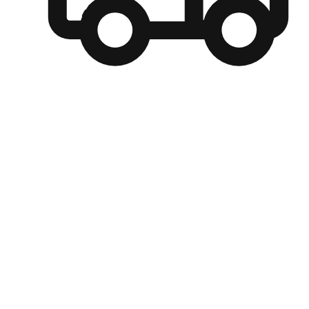
自選運送方式
顧客可以根據喜好選擇取貨日期和時間，並搭配到店自取、
商取貨或是宅配到府，達到高便捷及個人化的服務。