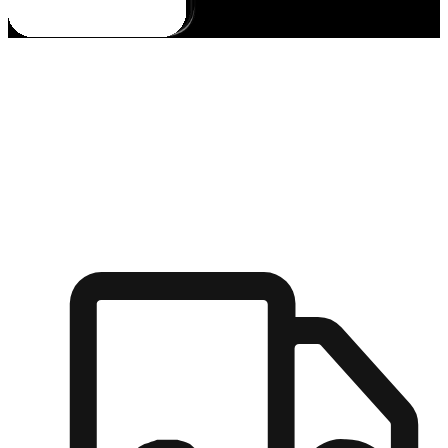
多元彈性物流
無論宅配到家或是到店自取，都能滿足顧客的需求，物流的靈
活度可成為購物決策的關鍵因素。