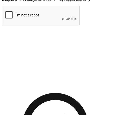
提交
流暢的購物旅程
讓顧客無論是透過手機、網頁或是應用程式都能盡情享受購
物。當他們使用不同介面卻擁有一致性的體驗時，能有效提升
對您品牌的好感度。