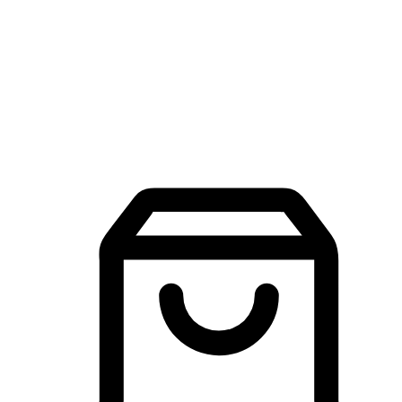
品牌探索
建立線上品牌官網，讓顧客能夠透過搜尋引擎查詢並進行更
入的互動。