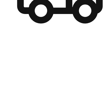
自選運送方式
顧客可以根據喜好選擇取貨日期和時間，並搭配到店自取、
商取貨或是宅配到府，達到高便捷及個人化的服務。