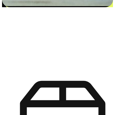
更多选择：从付款到收货让客户更满意
EasyStore尊重客户的各别情况和个性化需求，提供更得多选择
权给您的客户。无论是灵活的“在线购买，店内取货”，还是便
利的“店内购买，送货上门”，都能确保客户购物旅程的每一个
环节，可以适应他们的生活方式需求，帮助您的品牌在市场中
脱颖而出。