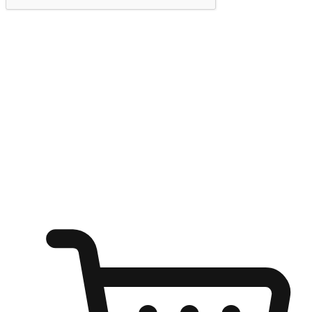
提交
随心所欲：让客户更轻易贴近您的品牌
无论是办公桌前的专注、沙发上的悠闲、还是在咖啡馆等待朋
友的片刻，让任何场景都能成为客户探索购物的瞬间。我们为
客户打造无缝的购物体验，让他们在任何场景都能轻松地贴近
自己喜欢的品牌，自由切换喜欢的购物方式，享受随时探索购
物的乐趣。