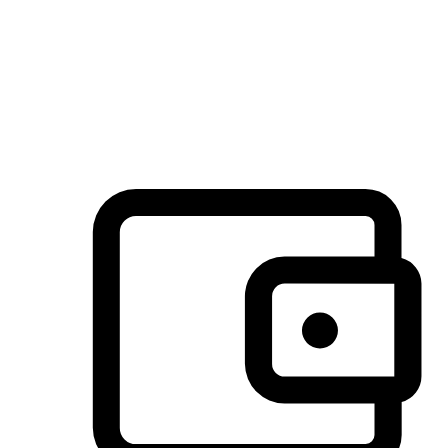
许多客户喜欢送货到家的便捷性和期待感，而有些客户则偏
于选择自取服务，以节省运费或更好地配合时间安排。对这
消费行为的重视，能够显著提升客户的满意度。