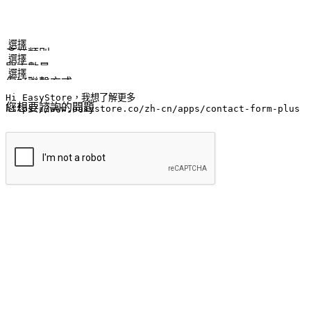
姓名
公司/品牌
電子郵件
手機號碼
產業類別
門市數量
偏好聯繫方式
LINE ID (非必填)
您想要諮詢的問題
提交
流暢的購物旅程
讓顧客無論是透過手機、網頁或是應用程式都能盡情享受購物