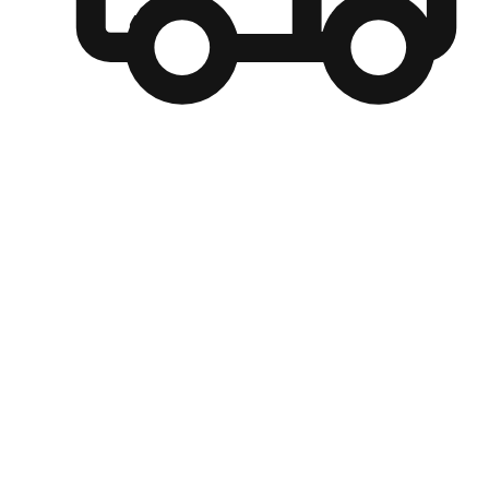
自選運送方式
顧客可以根據喜好選擇取貨日期和時間，並搭配到店自取、
商取貨或是宅配到府，達到高便捷及個人化的服務。