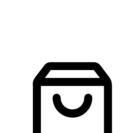
品牌探索
建立線上品牌官網，讓顧客能夠透過搜尋引擎查詢並進行更
入的互動。