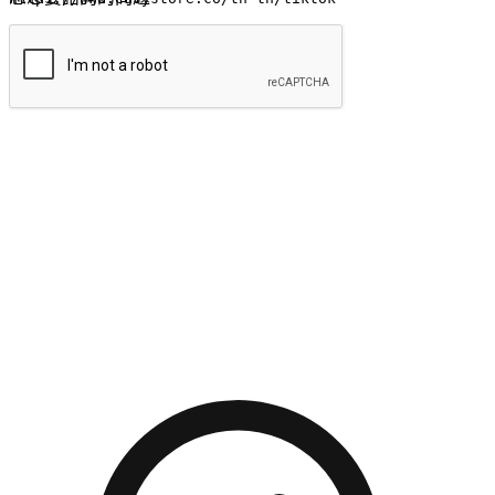
提交
流暢的購物旅程
讓顧客無論是透過手機、網頁或是應用程式都能盡情享受購
物。當他們使用不同介面卻擁有一致性的體驗時，能有效提升
對您品牌的好感度。