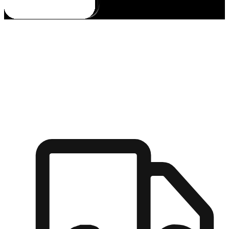
多元彈性物流
無論宅配到家或是到店自取，都能滿足顧客的需求，物流的靈
活度可成為購物決策的關鍵因素。