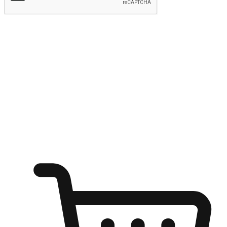
提交
随心所欲：让客户更轻易贴近您的品牌
无论是办公桌前的专注、沙发上的悠闲、还是在咖啡馆等待朋
友的片刻，让任何场景都能成为客户探索购物的瞬间。我们为
客户打造无缝的购物体验，让他们在任何场景都能轻松地贴近
自己喜欢的品牌，自由切换喜欢的购物方式，享受随时探索购
物的乐趣。