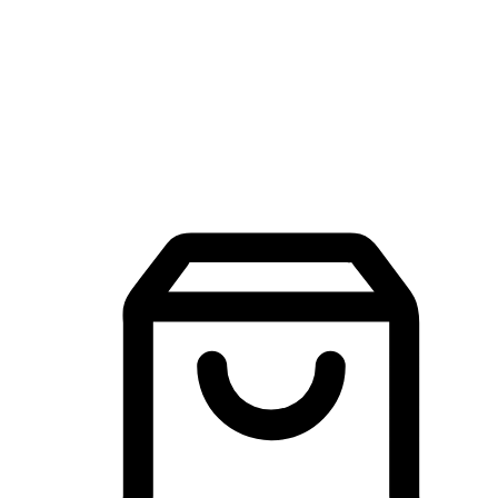
品牌探索
建立線上品牌官網，讓顧客能夠透過搜尋引擎查詢並進行更
入的互動。