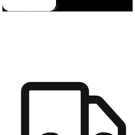
多元彈性物流
無論宅配到家或是到店自取，都能滿足顧客的需求，物流的靈
活度可成為購物決策的關鍵因素。