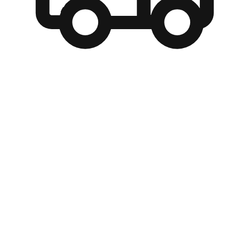
自選運送方式
顧客可以根據喜好選擇取貨日期和時間，並搭配到店自取、
商取貨或是宅配到府，達到高便捷及個人化的服務。