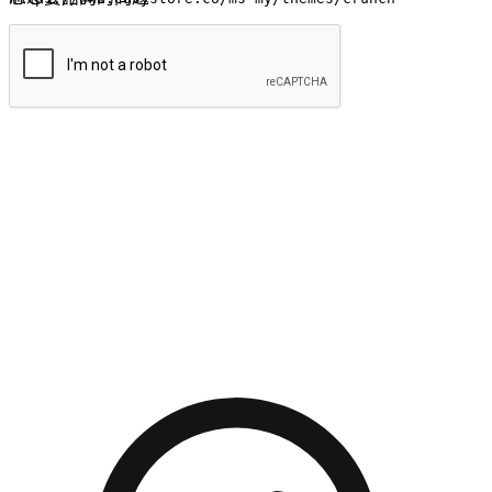
提交
流暢的購物旅程
讓顧客無論是透過手機、網頁或是應用程式都能盡情享受購
物。當他們使用不同介面卻擁有一致性的體驗時，能有效提升
對您品牌的好感度。