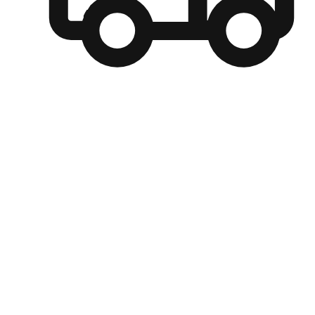
自選運送方式
顧客可以根據喜好選擇取貨日期和時間，並搭配到店自取、
商取貨或是宅配到府，達到高便捷及個人化的服務。