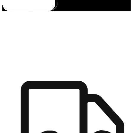
多元彈性物流
無論宅配到家或是到店自取，都能滿足顧客的需求，物流的靈
活度可成為購物決策的關鍵因素。