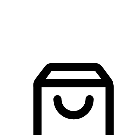
品牌探索
建立線上品牌官網，讓顧客能夠透過搜尋引擎查詢並進行更
入的互動。