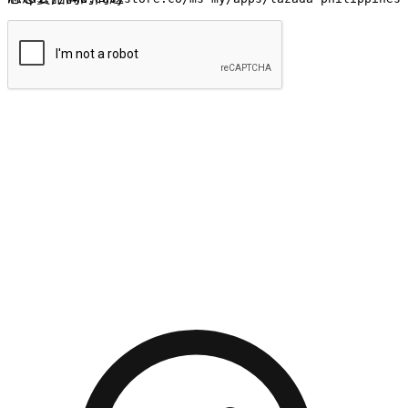
提交
流暢的購物旅程
讓顧客無論是透過手機、網頁或是應用程式都能盡情享受購
物。當他們使用不同介面卻擁有一致性的體驗時，能有效提升
對您品牌的好感度。