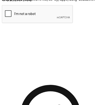
提交
流暢的購物旅程
讓顧客無論是透過手機、網頁或是應用程式都能盡情享受購
物。當他們使用不同介面卻擁有一致性的體驗時，能有效提升
對您品牌的好感度。