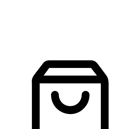
品牌探索
建立線上品牌官網，讓顧客能夠透過搜尋引擎查詢並進行更
入的互動。