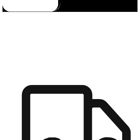
多元彈性物流
無論宅配到家或是到店自取，都能滿足顧客的需求，物流的靈
活度可成為購物決策的關鍵因素。