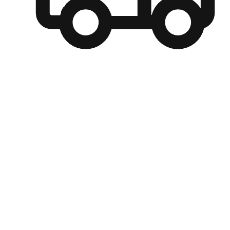
自選運送方式
顧客可以根據喜好選擇取貨日期和時間，並搭配到店自取、
商取貨或是宅配到府，達到高便捷及個人化的服務。