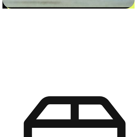
更多选择：从付款到收货让客户更满意
EasyStore尊重客户的各别情况和个性化需求，提供更得多选择
权给您的客户。无论是灵活的“在线购买，店内取货”，还是便
利的“店内购买，送货上门”，都能确保客户购物旅程的每一个
环节，可以适应他们的生活方式需求，帮助您的品牌在市场中
脱颖而出。