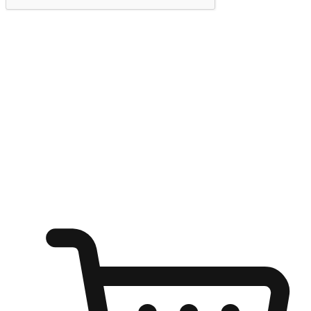
提交
随心所欲：让客户更轻易贴近您的品牌
无论是办公桌前的专注、沙发上的悠闲、还是在咖啡馆等待朋
友的片刻，让任何场景都能成为客户探索购物的瞬间。我们为
客户打造无缝的购物体验，让他们在任何场景都能轻松地贴近
自己喜欢的品牌，自由切换喜欢的购物方式，享受随时探索购
物的乐趣。