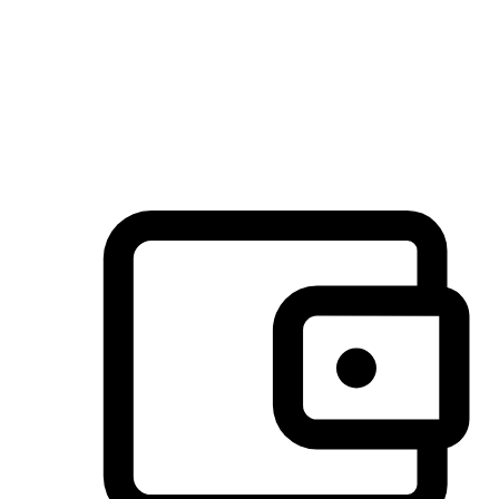
许多客户喜欢送货到家的便捷性和期待感，而有些客户则偏
于选择自取服务，以节省运费或更好地配合时间安排。对这
消费行为的重视，能够显著提升客户的满意度。