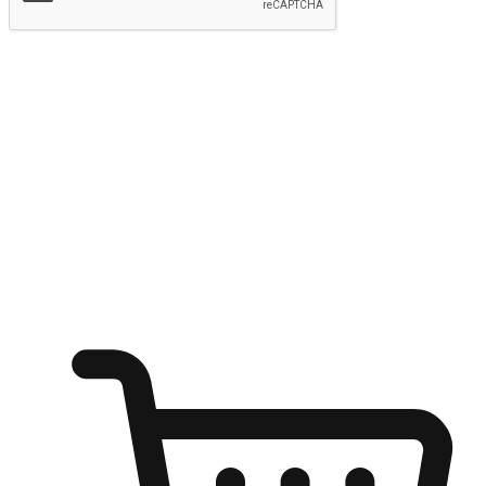
提交
随心所欲：让客户更轻易贴近您的品牌
无论是办公桌前的专注、沙发上的悠闲、还是在咖啡馆等待朋
友的片刻，让任何场景都能成为客户探索购物的瞬间。我们为
客户打造无缝的购物体验，让他们在任何场景都能轻松地贴近
自己喜欢的品牌，自由切换喜欢的购物方式，享受随时探索购
物的乐趣。