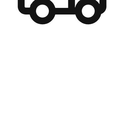
自選運送方式
顧客可以根據喜好選擇取貨日期和時間，並搭配到店自取、
商取貨或是宅配到府，達到高便捷及個人化的服務。