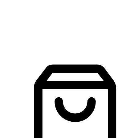
品牌探索
建立線上品牌官網，讓顧客能夠透過搜尋引擎查詢並進行更
入的互動。