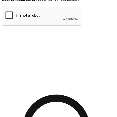
提交
流暢的購物旅程
讓顧客無論是透過手機、網頁或是應用程式都能盡情享受購
物。當他們使用不同介面卻擁有一致性的體驗時，能有效提升
對您品牌的好感度。