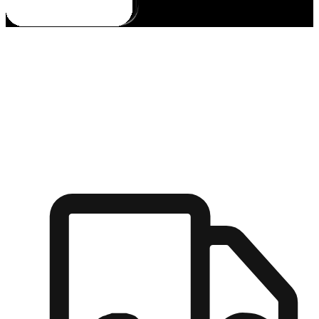
多元彈性物流
無論宅配到家或是到店自取，都能滿足顧客的需求，物流的靈
活度可成為購物決策的關鍵因素。