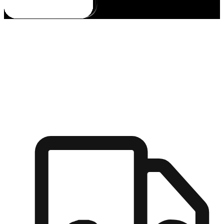
多元彈性物流
無論宅配到家或是到店自取，都能滿足顧客的需求，物流的靈
活度可成為購物決策的關鍵因素。