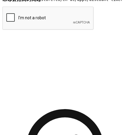
提交
流暢的購物旅程
讓顧客無論是透過手機、網頁或是應用程式都能盡情享受購
物。當他們使用不同介面卻擁有一致性的體驗時，能有效提升
對您品牌的好感度。