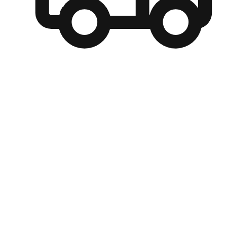
自選運送方式
顧客可以根據喜好選擇取貨日期和時間，並搭配到店自取、
商取貨或是宅配到府，達到高便捷及個人化的服務。