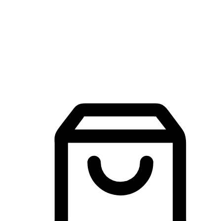
品牌探索
建立線上品牌官網，讓顧客能夠透過搜尋引擎查詢並進行更
入的互動。