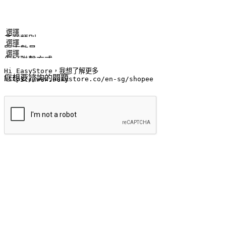
姓名
公司/品牌
電子郵件
手機號碼
產業類別
門市數量
偏好聯繫方式
LINE ID (非必填)
您想要諮詢的問題
提交
流暢的購物旅程
讓顧客無論是透過手機、網頁或是應用程式都能盡情享受購物