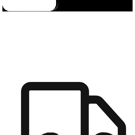
多元彈性物流
無論宅配到家或是到店自取，都能滿足顧客的需求，物流的靈
活度可成為購物決策的關鍵因素。