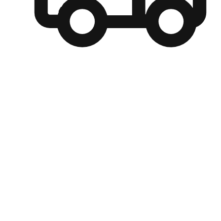
自選運送方式
顧客可以根據喜好選擇取貨日期和時間，並搭配到店自取、
商取貨或是宅配到府，達到高便捷及個人化的服務。