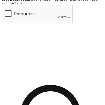
提交
流暢的購物旅程
讓顧客無論是透過手機、網頁或是應用程式都能盡情享受購
物。當他們使用不同介面卻擁有一致性的體驗時，能有效提升
對您品牌的好感度。