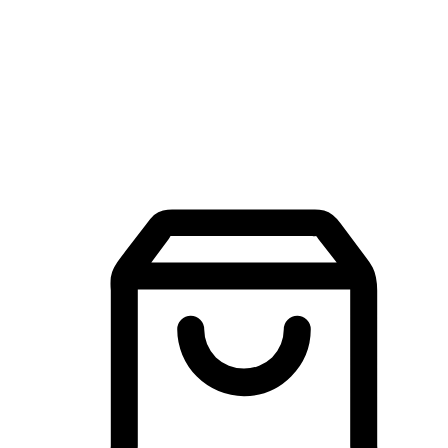
品牌探索
建立線上品牌官網，讓顧客能夠透過搜尋引擎查詢並進行更
入的互動。