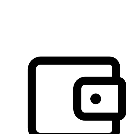
许多客户喜欢送货到家的便捷性和期待感，而有些客户则偏
于选择自取服务，以节省运费或更好地配合时间安排。对这
消费行为的重视，能够显著提升客户的满意度。