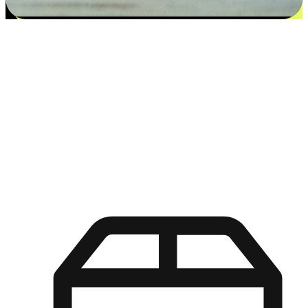
更多选择：从付款到收货让客户更满意
EasyStore尊重客户的各别情况和个性化需求，提供更得多选择
权给您的客户。无论是灵活的“在线购买，店内取货”，还是便
利的“店内购买，送货上门”，都能确保客户购物旅程的每一个
环节，可以适应他们的生活方式需求，帮助您的品牌在市场中
脱颖而出。