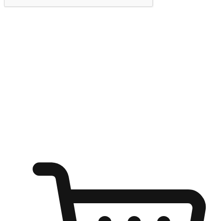
提交
随心所欲：让客户更轻易贴近您的品牌
无论是办公桌前的专注、沙发上的悠闲、还是在咖啡馆等待朋
友的片刻，让任何场景都能成为客户探索购物的瞬间。我们为
客户打造无缝的购物体验，让他们在任何场景都能轻松地贴近
自己喜欢的品牌，自由切换喜欢的购物方式，享受随时探索购
物的乐趣。