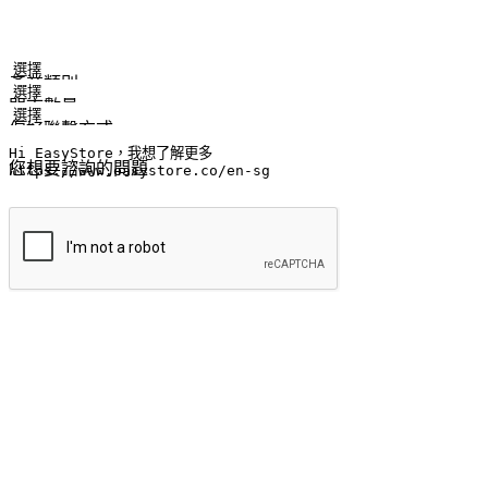
姓名
公司/品牌
電子郵件
手機號碼
產業類別
門市數量
偏好聯繫方式
LINE ID (非必填)
您想要諮詢的問題
提交
流暢的購物旅程
讓顧客無論是透過手機、網頁或是應用程式都能盡情享受購物