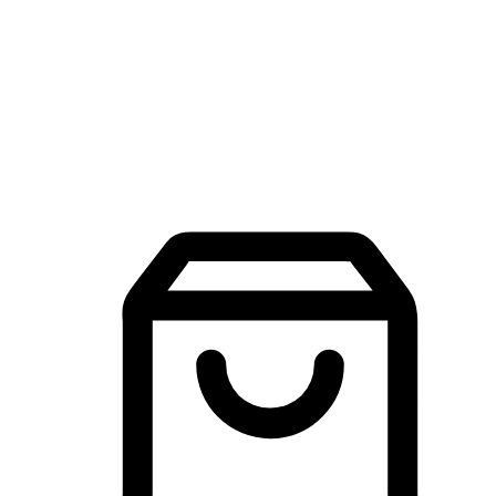
品牌探索
建立線上品牌官網，讓顧客能夠透過搜尋引擎查詢並進行更
入的互動。