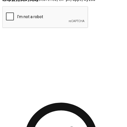
提交
流暢的購物旅程
讓顧客無論是透過手機、網頁或是應用程式都能盡情享受購
物。當他們使用不同介面卻擁有一致性的體驗時，能有效提升
對您品牌的好感度。