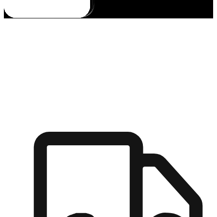
多元彈性物流
無論宅配到家或是到店自取，都能滿足顧客的需求，物流的靈
活度可成為購物決策的關鍵因素。