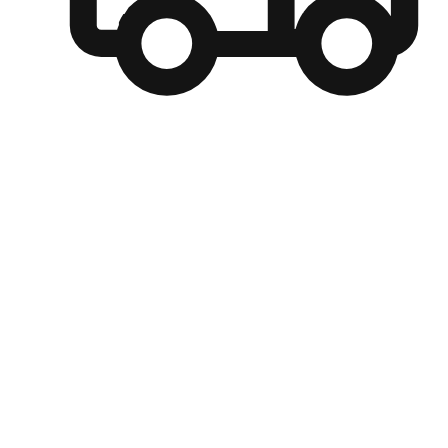
自選運送方式
顧客可以根據喜好選擇取貨日期和時間，並搭配到店自取、
商取貨或是宅配到府，達到高便捷及個人化的服務。