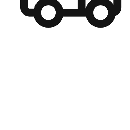
自選運送方式
顧客可以根據喜好選擇取貨日期和時間，並搭配到店自取、
商取貨或是宅配到府，達到高便捷及個人化的服務。