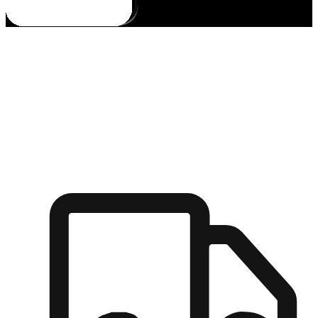
多元彈性物流
無論宅配到家或是到店自取，都能滿足顧客的需求，物流的靈
活度可成為購物決策的關鍵因素。