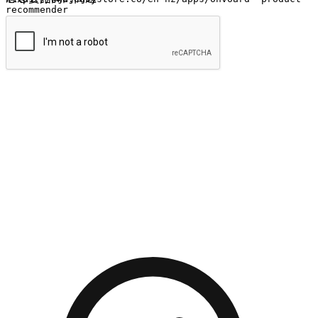
提交
流暢的購物旅程
讓顧客無論是透過手機、網頁或是應用程式都能盡情享受購
物。當他們使用不同介面卻擁有一致性的體驗時，能有效提升
對您品牌的好感度。