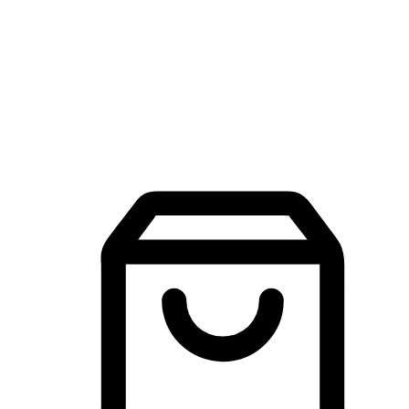
品牌探索
建立線上品牌官網，讓顧客能夠透過搜尋引擎查詢並進行更
入的互動。