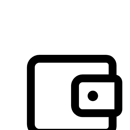
许多客户喜欢送货到家的便捷性和期待感，而有些客户则偏
于选择自取服务，以节省运费或更好地配合时间安排。对这
消费行为的重视，能够显著提升客户的满意度。