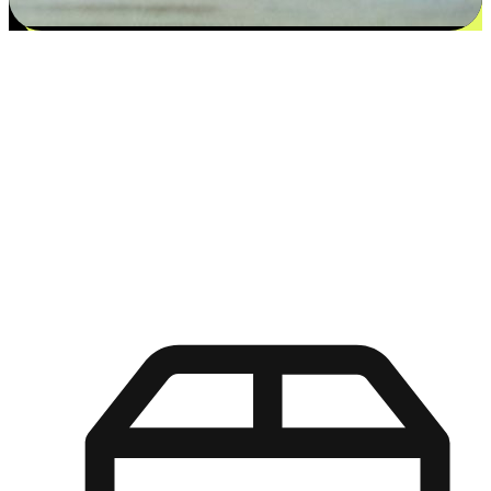
更多选择：从付款到收货让客户更满意
EasyStore尊重客户的各别情况和个性化需求，提供更得多选择
权给您的客户。无论是灵活的“在线购买，店内取货”，还是便
利的“店内购买，送货上门”，都能确保客户购物旅程的每一个
环节，可以适应他们的生活方式需求，帮助您的品牌在市场中
脱颖而出。