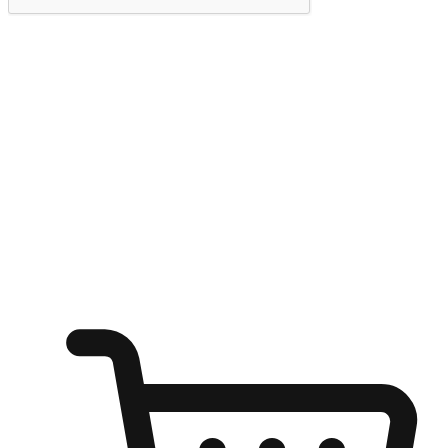
提交
随心所欲：让客户更轻易贴近您的品牌
无论是办公桌前的专注、沙发上的悠闲、还是在咖啡馆等待朋
友的片刻，让任何场景都能成为客户探索购物的瞬间。我们为
客户打造无缝的购物体验，让他们在任何场景都能轻松地贴近
自己喜欢的品牌，自由切换喜欢的购物方式，享受随时探索购
物的乐趣。