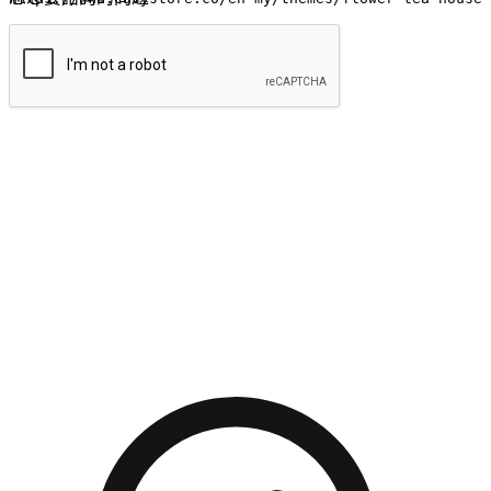
提交
流暢的購物旅程
讓顧客無論是透過手機、網頁或是應用程式都能盡情享受購
物。當他們使用不同介面卻擁有一致性的體驗時，能有效提升
對您品牌的好感度。