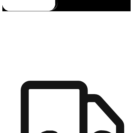
多元彈性物流
無論宅配到家或是到店自取，都能滿足顧客的需求，物流的靈
活度可成為購物決策的關鍵因素。