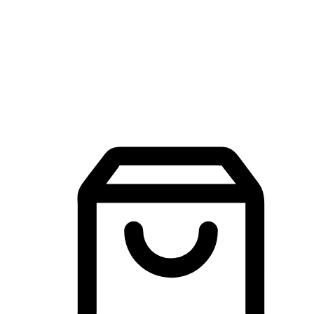
品牌探索
建立線上品牌官網，讓顧客能夠透過搜尋引擎查詢並進行更
入的互動。