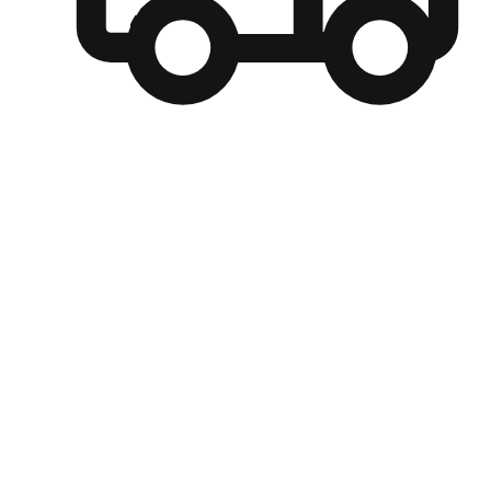
自選運送方式
顧客可以根據喜好選擇取貨日期和時間，並搭配到店自取、
商取貨或是宅配到府，達到高便捷及個人化的服務。