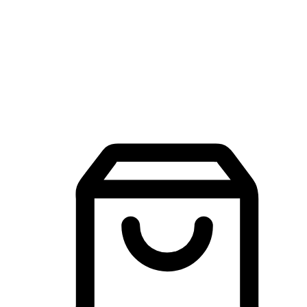
品牌探索
建立線上品牌官網，讓顧客能夠透過搜尋引擎查詢並進行更
入的互動。