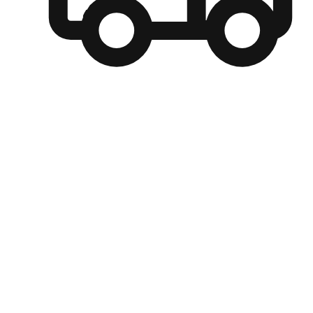
自選運送方式
顧客可以根據喜好選擇取貨日期和時間，並搭配到店自取、
商取貨或是宅配到府，達到高便捷及個人化的服務。