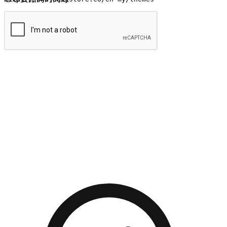
提交
流暢的購物旅程
讓顧客無論是透過手機、網頁或是應用程式都能盡情享受購
物。當他們使用不同介面卻擁有一致性的體驗時，能有效提升
對您品牌的好感度。