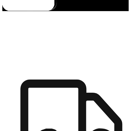
多元彈性物流
無論宅配到家或是到店自取，都能滿足顧客的需求，物流的靈
活度可成為購物決策的關鍵因素。