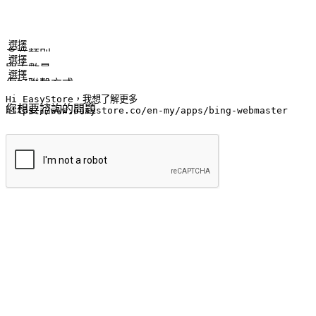
姓名
公司/品牌
電子郵件
手機號碼
產業類別
門市數量
偏好聯繫方式
LINE ID (非必填)
您想要諮詢的問題
提交
流暢的購物旅程
讓顧客無論是透過手機、網頁或是應用程式都能盡情享受購物