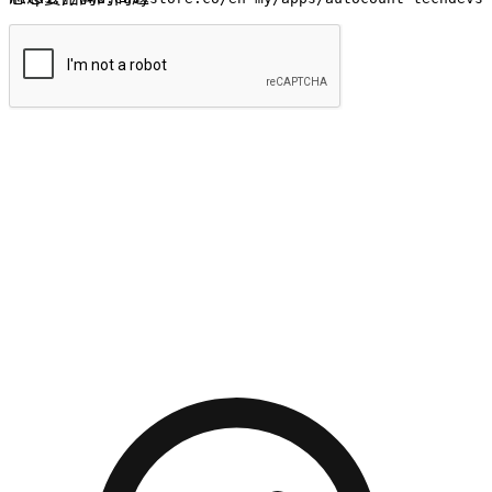
提交
流暢的購物旅程
讓顧客無論是透過手機、網頁或是應用程式都能盡情享受購
物。當他們使用不同介面卻擁有一致性的體驗時，能有效提升
對您品牌的好感度。