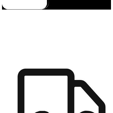
多元彈性物流
無論宅配到家或是到店自取，都能滿足顧客的需求，物流的靈
活度可成為購物決策的關鍵因素。