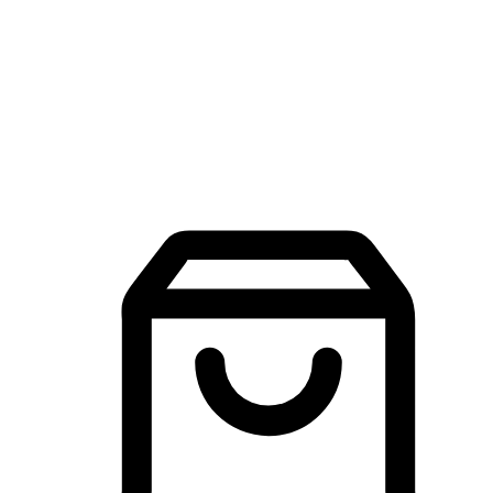
品牌探索
建立線上品牌官網，讓顧客能夠透過搜尋引擎查詢並進行更
入的互動。