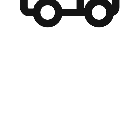
自選運送方式
顧客可以根據喜好選擇取貨日期和時間，並搭配到店自取、
商取貨或是宅配到府，達到高便捷及個人化的服務。