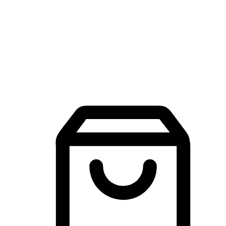
品牌探索
建立線上品牌官網，讓顧客能夠透過搜尋引擎查詢並進行更
入的互動。