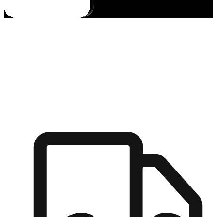
多元彈性物流
無論宅配到家或是到店自取，都能滿足顧客的需求，物流的靈
活度可成為購物決策的關鍵因素。