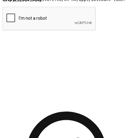
提交
流暢的購物旅程
讓顧客無論是透過手機、網頁或是應用程式都能盡情享受購
物。當他們使用不同介面卻擁有一致性的體驗時，能有效提升
對您品牌的好感度。