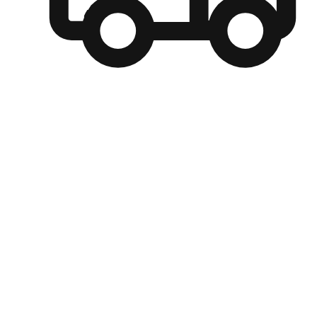
自選運送方式
顧客可以根據喜好選擇取貨日期和時間，並搭配到店自取、
商取貨或是宅配到府，達到高便捷及個人化的服務。