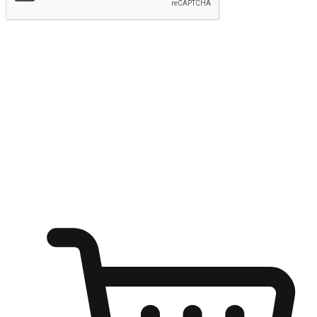
提交
随心所欲：让客户更轻易贴近您的品牌
无论是办公桌前的专注、沙发上的悠闲、还是在咖啡馆等待朋
友的片刻，让任何场景都能成为客户探索购物的瞬间。我们为
客户打造无缝的购物体验，让他们在任何场景都能轻松地贴近
自己喜欢的品牌，自由切换喜欢的购物方式，享受随时探索购
物的乐趣。