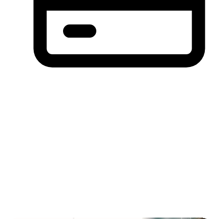
分期付款，先买后付(BNPL)