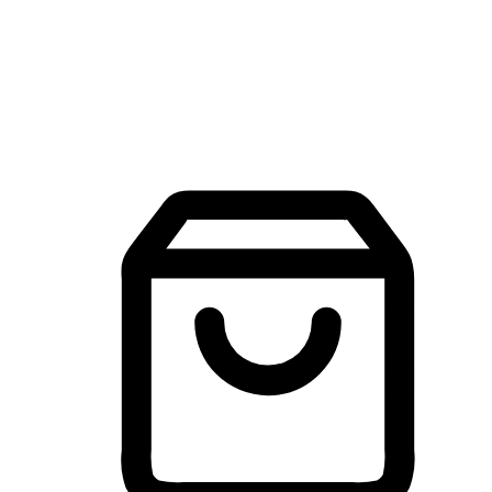
建立線上品牌官網，讓顧客能夠透過搜尋引擎查詢並進行更
入的互動。