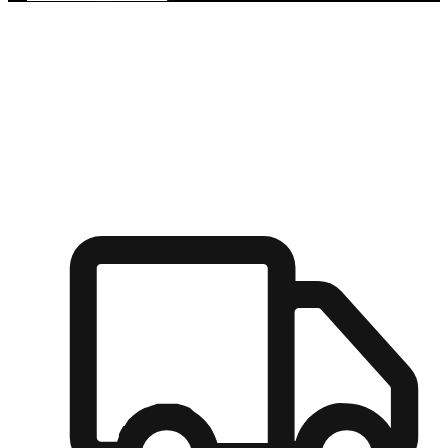
多元彈性物流
無論宅配到家或是到店自取，都能滿足顧客的需求，物流的靈
活度可成為購物決策的關鍵因素。