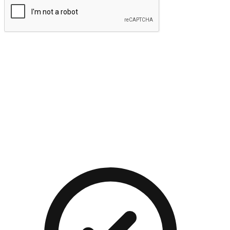
提交
流暢的購物旅程
讓顧客無論是透過手機、網頁或是應用程式都能盡情享受購
物。當他們使用不同介面卻擁有一致性的體驗時，能有效提升
對您品牌的好感度。